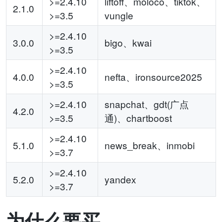
>=2.4.10
liftoff、moloco、tiktok、
2.1.0
>=3.5
vungle
>=2.4.10
3.0.0
bigo、kwai
>=3.5
>=2.4.10
4.0.0
nefta、ironsource2025
>=3.5
>=2.4.10
snapchat、gdt(广点
4.2.0
>=3.5
通)、chartboost
>=2.4.10
5.1.0
news_break、inmobi
>=3.7
>=2.4.10
5.2.0
yandex
>=3.7
为什么要买