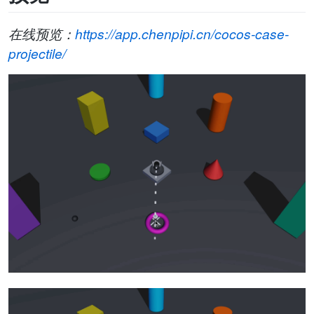
在线预览：
https://app.chenpipi.cn/cocos-case-
projectile/