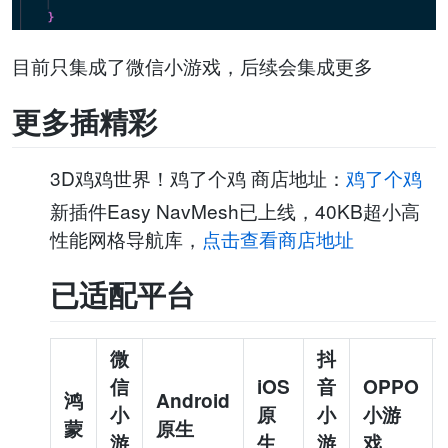
目前只集成了微信小游戏，后续会集成更多
更多插精彩
3D鸡鸡世界！鸡了个鸡 商店地址：
鸡了个鸡
新插件Easy NavMesh已上线，40KB超小高
性能网格导航库，
点击查看商店地址
已适配平台
微
抖
信
iOS
音
OPPO
鸿
Android
小
原
小
小游
蒙
原生
游
生
游
戏