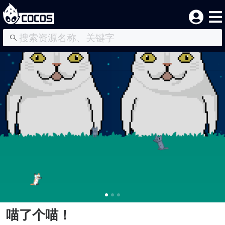
喵了个喵！