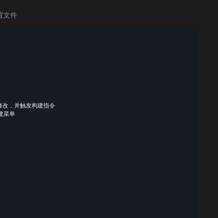
置文件
除/修改，并触发构建指令

建菜单
