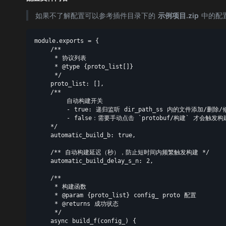
如果不了解配置可以参考插件目录下的
示例项目.zip
中的配
module.exports = {

    /**

     * 协议列表

     * @type {proto_list[]}

     */

    proto_list: [],

    /**

        自动构建开关

        - true: 递归监听 dir_path_ss 内的文件添加/删
        - false：需要手动点击 `protobuf/构建` 才会触发构
    */

    automatic_build_b: true,

    /** 自动构建延迟（秒），防止短时间内频繁触发构建 */

    automatic_build_delay_s_n: 2,

    /**

     * 构建函数

     * @param {proto_list} config_ proto 配置

     * @returns 成功状态

     */

    async build_f(config_) {
