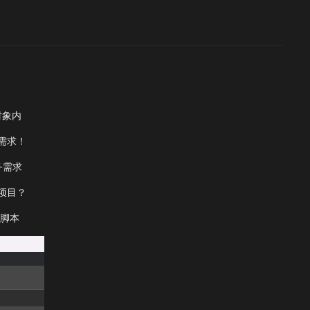
对象内
需求！
务需求
项目？
 脚本