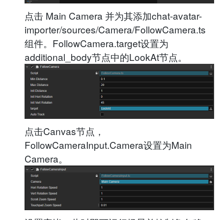
点击 Main Camera 并为其添加chat-avatar-
importer/sources/Camera/FollowCamera.ts
组件。FollowCamera.target设置为
additional_body节点中的LookAt节点。
点击Canvas节点，
FollowCameraInput.Camera设置为Main
Camera。